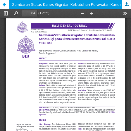
Gambaran Status Karies Gigi dan Kebutuhan Perawatan Karies Gigi pada Siswa Berkebutuhan Khusus di SLB D YPAC Bali