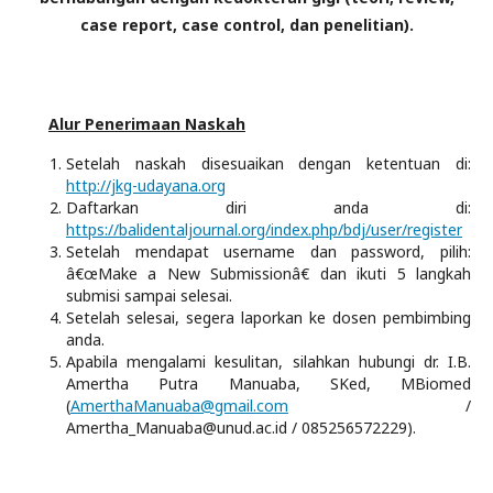
case report, case control, dan penelitian).
Alur Penerimaan Naskah
Setelah naskah disesuaikan dengan ketentuan di:
http://jkg-udayana.org
Daftarkan diri anda di:
https://balidentaljournal.org/index.php/bdj/user/register
Setelah mendapat username dan password, pilih:
â€œMake a New Submissionâ€ dan ikuti 5 langkah
submisi sampai selesai.
Setelah selesai, segera laporkan ke dosen pembimbing
anda.
Apabila mengalami kesulitan, silahkan hubungi dr. I.B.
Amertha Putra Manuaba, SKed, MBiomed
(
AmerthaManuaba@gmail.com
/
Amertha_Manuaba@unud.ac.id / 085256572229).